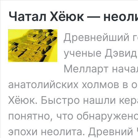
Чатал Хёюк — неол
Древнейший г
ученые Дэвид
Мелларт нача
анатолийских холмов в 
Хёюк. Быстро нашли кер
понятно, что обнаружен
эпохи неолита. Древний 