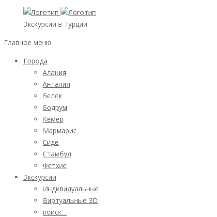
Экскурсии в Турции
Главное меню
Города
Алания
Анталия
Белек
Бодрум
Кемер
Мармарис
Сиде
Стамбул
Фетхие
Экскурсии
Индивидуальные
Виртуальные 3D
поиск…