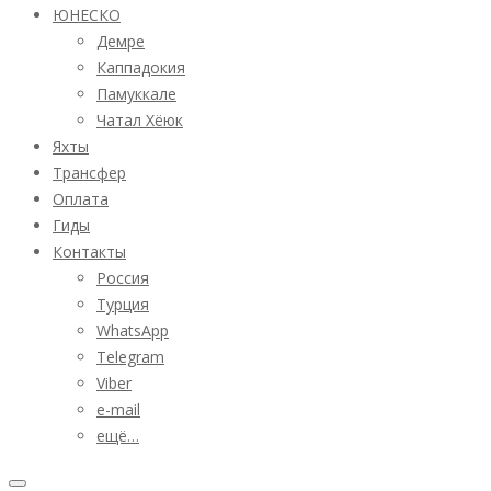
ЮНЕСКО
Демре
Каппадокия
Памуккале
Чатал Хёюк
Яхты
Трансфер
Оплата
Гиды
Контакты
Россия
Турция
WhatsApp
Telegram
Viber
e-mail
ещё…