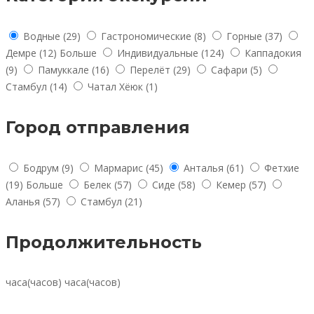
Водные
(29)
Гастрономические
(8)
Горные
(37)
Демре
(12)
Больше
Индивидуальные
(124)
Каппадокия
(9)
Памуккале
(16)
Перелёт
(29)
Сафари
(5)
Стамбул
(14)
Чатал Хёюк
(1)
Город отправления
Бодрум
(9)
Мармарис
(45)
Анталья
(61)
Фетхие
(19)
Больше
Белек
(57)
Сиде
(58)
Кемер
(57)
Аланья
(57)
Стамбул
(21)
Продолжительность
часа(часов)
часа(часов)