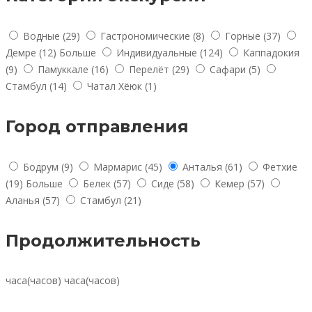
Водные
(29)
Гастрономические
(8)
Горные
(37)
Демре
(12)
Больше
Индивидуальные
(124)
Каппадокия
(9)
Памуккале
(16)
Перелёт
(29)
Сафари
(5)
Стамбул
(14)
Чатал Хёюк
(1)
Город отправления
Бодрум
(9)
Мармарис
(45)
Анталья
(61)
Фетхие
(19)
Больше
Белек
(57)
Сиде
(58)
Кемер
(57)
Аланья
(57)
Стамбул
(21)
Продолжительность
часа(часов)
часа(часов)