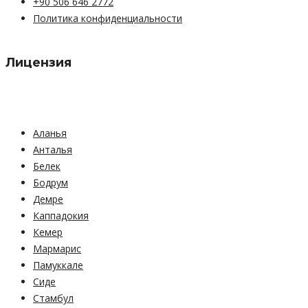
+90 506 646 2772
Политика конфиденциальности
Лицензия
Аланья
Анталья
Белек
Бодрум
Демре
Каппадокия
Кемер
Мармарис
Памуккале
Сиде
Стамбул