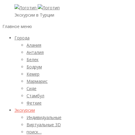
Экскурсии в Турции
Главное меню
Города
Алания
Анталия
Белек
Бодрум
Кемер
Мармарис
Сиде
Стамбул
Фетхие
Экскурсии
Индивидуальные
Виртуальные 3D
поиск…