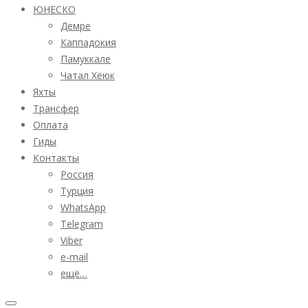
ЮНЕСКО
Демре
Каппадокия
Памуккале
Чатал Хёюк
Яхты
Трансфер
Оплата
Гиды
Контакты
Россия
Турция
WhatsApp
Telegram
Viber
e-mail
ещё…