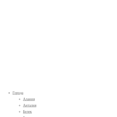
Экскурсии
Главное
Города
в
меню
Алания
Турции
Анталия
Белек