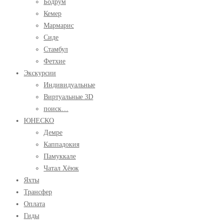
Бодрум
Кемер
Мармарис
Сиде
Стамбул
Фетхие
Экскурсии
Индивидуальные
Виртуальные 3D
поиск…
ЮНЕСКО
Демре
Каппадокия
Памуккале
Чатал Хёюк
Яхты
Трансфер
Оплата
Гиды