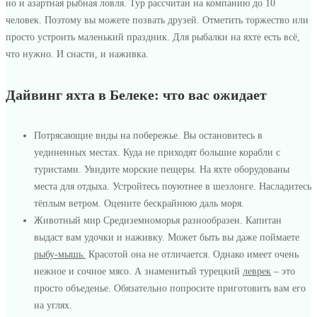
Белеке
но и азартная рыбная ловля. Тур рассчитан на компанию до 10
человек. Поэтому вы можете позвать друзей. Отметить торжество или
—
просто устроить маленький праздник. Для рыбалки на яхте есть всё,
что нужно. И снасти, и наживка.
морская
прогулка
Дайвинг яхта в Белеке: что вас ожидает
с
Потрясающие виды на побережье. Вы остановитесь в
погружением
уединенных местах. Куда не приходят большие корабли с
туристами. Увидите морские пещеры. На яхте оборудованы
места для отдыха. Устройтесь поуютнее в шезлонге. Насладитесь
тёплым ветром. Оцените бескрайнюю даль моря.
Животный мир Средиземноморья разнообразен. Капитан
выдаст вам удочки и наживку. Может быть вы даже поймаете
рыбу-мышь.
Красотой она не отличается. Однако имеет очень
нежное и сочное мясо. А знаменитый турецкий
леврек
– это
просто объеденье. Обязательно попросите приготовить вам его
на углях.
2022-