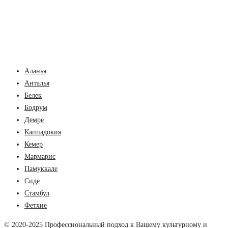
Аланья
Анталья
Белек
Бодрум
Демре
Каппадокия
Кемер
Мармарис
Памуккале
Сиде
Стамбул
Фетхие
© 2020-2025 Профессиональный подход к Вашему культурному и