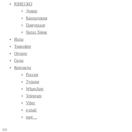
ЮНЕСКО
Демре
Каппадокия
Памуккале
Чатал Хёюк
Яхты
Трансфер
Оплата
Гиды
Контакты
Россия
Турция
WhatsApp
Telegram
Viber
e-mail
ещё…