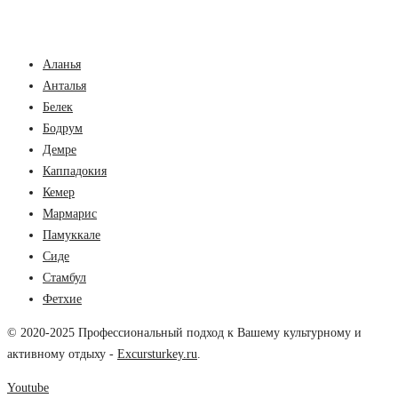
Аланья
Анталья
Белек
Бодрум
Демре
Каппадокия
Кемер
Мармарис
Памуккале
Сиде
Стамбул
Фетхие
© 2020-2025 Профессиональный подход к Вашему культурному и
активному отдыху -
Excursturkey.ru
.
Youtube