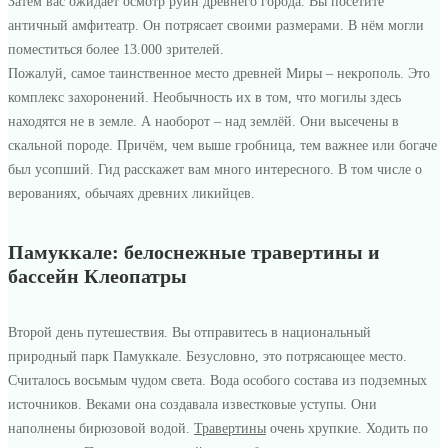
Затем вас ожидает осмотр руин древнего города. Вы посетите
античный амфитеатр. Он потрясает своими размерами. В нём могли
поместиться более 13.000 зрителей.
Пожалуй, самое таинственное место древней Миры – некрополь. Это
комплекс захоронений. Необычность их в том, что могилы здесь
находятся не в земле. А наоборот – над землёй. Они высечены в
скальной породе. Причём, чем выше гробница, тем важнее или богаче
был усопший. Гид расскажет вам много интересного. В том числе о
верованиях, обычаях древних ликийцев.
Памуккале: белоснежные травертины и
бассейн Клеопатры
Второй день путешествия. Вы отправитесь в национальный
природный парк Памуккале. Безусловно, это потрясающее место.
Считалось восьмым чудом света. Вода особого состава из подземных
источников. Веками она создавала известковые уступы. Они
наполнены бирюзовой водой.
Травертины
очень хрупкие. Ходить по