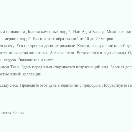
ым названием Долина каменных людей. Или Адам Каялар. Можно сказать
амерших людей. Высота этих образований от 10 до 70 метров.
я мосту. Его построили древние римляне. Кстати, сооружение по сей д
одится множество животных. А также птиц. Встречаются и редкие виды. 
, кедров. Эвкалиптов и пихт.
ньон Тазы. Здесь перед вами открывается потрясающий вид. Зеленая дол
достью вашей коллекции.
ладу леса. Проведите этот день в единении с природой. Почувствуйте 
ностях Белека