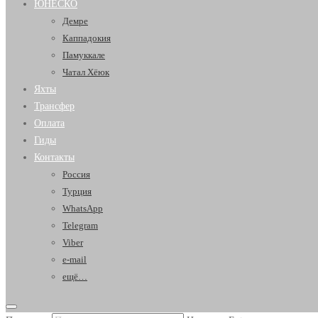
ЮНЕСКО
Демре
Каппадокия
Памуккале
Чатал Хёюк
Яхты
Трансфер
Оплата
Гиды
Контакты
Россия
Турция
WhatsApp
Telegram
Viber
e-mail
ещё…