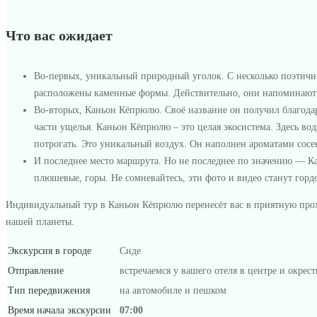
Каялар
и
Что вас ожидает
горные
Во-первых, уникальный природный уголок. С несколько поэтичн
каньоны
расположены каменные формы. Действительно, они напоминают з
Во-вторых, Каньон Кёпрюлю. Своё название он получил благодар
Тавра
части ущелья. Каньон Кёпрюлю – это целая экосистема. Здесь в
потрогать. Это уникальный воздух. Он наполнен ароматами сосен
—
И последнее место маршрута. Но не последнее по значению — Ка
эко
плюшевые, горы. Не сомневайтесь, эти фото и видео станут гор
Индивидуальный тур в Каньон Кёпрюлю перенесёт вас в приятную прох
тур
нашей планеты.
Экскурсия в городе
Сиде
Отправление
встречаемся у вашего отеля в центре и окрест
Тип передвижения
на автомобиле и пешком
Время начала экскурсии
07:00