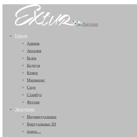
Экскурсии
Главное
Города
в
меню
Алания
Турции
Анталия
Белек
Бодрум
Кемер
Мармарис
Сиде
Стамбул
Фетхие
Экскурсии
Индивидуальные
Виртуальные 3D
поиск…