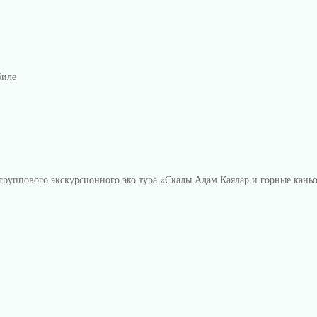
биле
 группового экскурсионного эко тура «Скалы Адам Каялар и горные кань