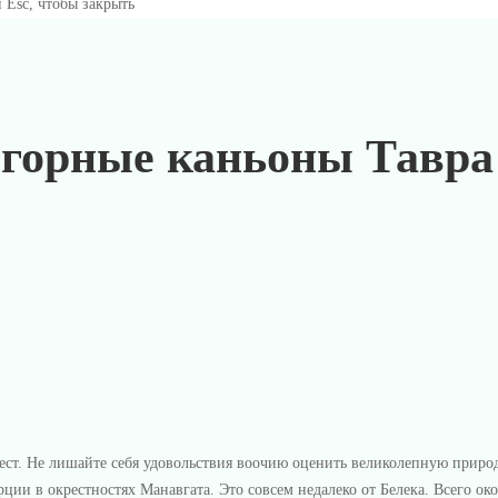
 Esc, чтобы закрыть
горные каньоны Тавра
ст. Не лишайте себя удовольствия воочию оценить великолепную природ
и в окрестностях Манавгата. Это совсем недалеко от Белека. Всего око