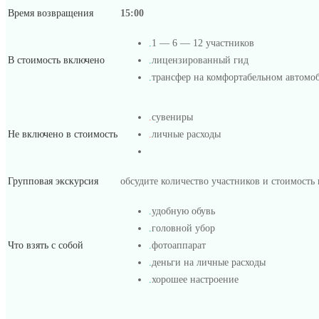
Время возвращения
15:00
.
1 — 6 — 12 участников
2021-
В стоимость включено
.
лицензированный гид
08-
.
трансфер на комфортабельном автомо
24T15:08:38+03:00
.
сувениры
Не включено в стоимость
.
личные расходы
Групповая экскурсия
обсудите количество участников и стоимость
.
удобную обувь
.
головной убор
Что взять с собой
.
фотоаппарат
.
деньги на личные расходы
.
хорошее настроение