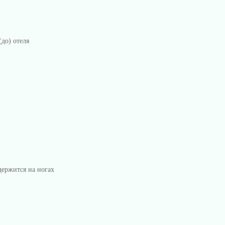
(до) отеля
держится на ногах