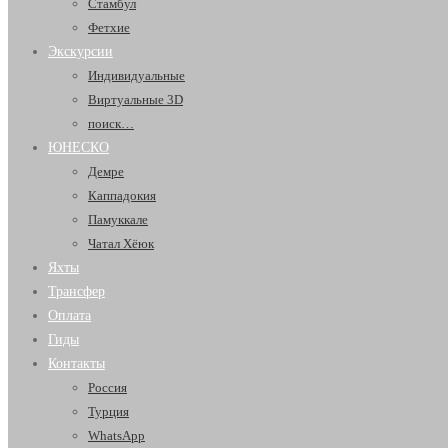
Стамбул
Фетхие
Экскурсии
Индивидуальные
Виртуальные 3D
поиск…
ЮНЕСКО
Демре
Каппадокия
Памуккале
Чатал Хёюк
Яхты
Трансфер
Оплата
Гиды
Контакты
Россия
Турция
WhatsApp