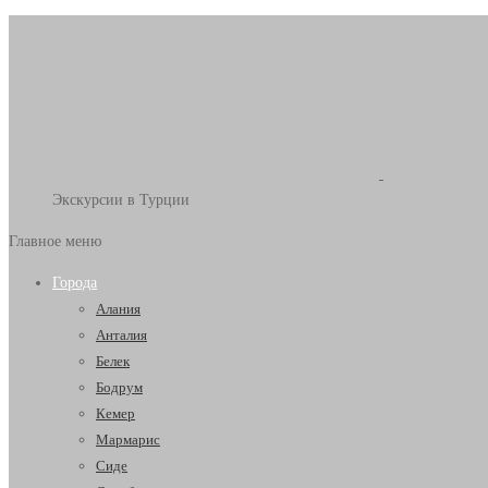
Экскурсии в Турции
Главное меню
Города
Алания
Анталия
Белек
Бодрум
Кемер
Мармарис
Сиде