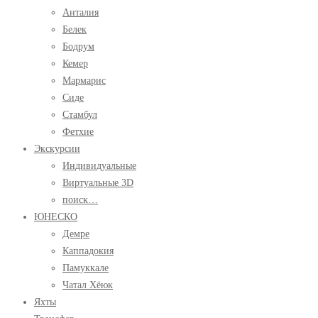
Анталия
Белек
Бодрум
Кемер
Мармарис
Сиде
Стамбул
Фетхие
Экскурсии
Индивидуальные
Виртуальные 3D
поиск…
ЮНЕСКО
Демре
Каппадокия
Памуккале
Чатал Хёюк
Яхты