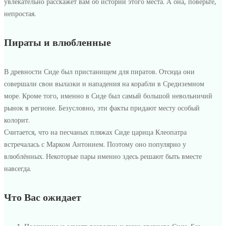
турецкому
увлекательно расскажет вам об истории этого места. А она, поверьте,
непростая.
Нилу
—
Пираты и влюбленные
орнаментам
В древности Сиде был пристанищем для пиратов. Отсюда они
Кулийе
совершали свои вылазки и нападения на корабли в Средиземном
море. Кроме того, именно в Сиде был самый большой невольничий
рынок в регионе. Безусловно, эти факты придают месту особый
колорит.
Считается, что на песчаных пляжах Сиде царица Клеопатра
встречалась с Марком Антонием. Поэтому оно популярно у
влюблённых. Некоторые пары именно здесь решают быть вместе
навсегда.
Что Вас ожидает
2020-
10-
01T14:33:16+03:00