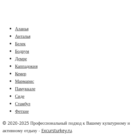
Аланья
Анталья
Белек
Бодрум
Демре
Каппадокия
Кемер
Мармарис
Памуккале
Сиде
Стамбул
Фетхие
© 2020-2025 Профессиональный подход к Вашему культурному и
активному отдыху -
Excursturkey.ru
.