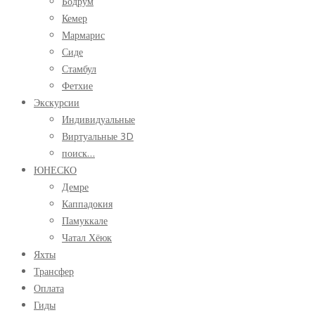
Бодрум
Кемер
Мармарис
Сиде
Стамбул
Фетхие
Экскурсии
Индивидуальные
Виртуальные 3D
поиск…
ЮНЕСКО
Демре
Каппадокия
Памуккале
Чатал Хёюк
Яхты
Трансфер
Оплата
Гиды