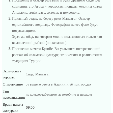
Посещение и осмотр развалин и руин древнего Сиде. Без
сомнения, это Агора – городская площадь, колонны храма
Аполлона, амфитеатр, акведук и некрополь.
Приятный отдых на берегу реки Манавгат. Осмотр
одноимённого водопада. Фотографии на его фоне будут
потрясающими.
Здесь же обед, на котором можно полакомиться только что
выловленной рыбкой (по желанию).
Посещение мечети Кулийе. Вы услышите интереснейший
рассказ об исламской культуре, этнических и религиозных
традициях Турции.
Экскурсия в
Сиде, Манавгат
городах
Отправление
от вашего отеля в Алании и её пригородах
Тип
на комфортабельном автомобиле и пешком
передвижения
Время начала
09:00
экскурсии