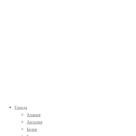
Экскурсии
Главное
Города
в
меню
Алания
Турции
Анталия
Белек