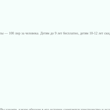
ы — 100 лир за человека. Детям до 9 лет бесплатно, детям 10-12 лет с
 узнаете, каким образом в его истории сочетаются христианство и исл