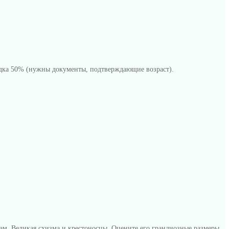
кидка 50% (нужны документы, подтверждающие возраст).
ам, Великая схизма и крестоносцы. Оцените его грандиозные размеры