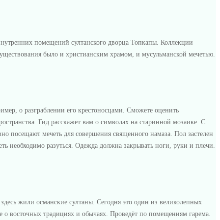
о внутренних помещений султанского дворца Топкапы. Коллекции
 существования было и христианским храмом, и мусульманской мечетью.
ример, о разграблении его крестоносцами. Сможете оценить
остранства. Гид расскажет вам о символах на старинной мозаике. С
вно посещают мечеть для совершения священного намаза. Пол застелен
еть необходимо разуться. Одежда должна закрывать ноги, руки и плечи.
 здесь жили османские султаны. Сегодня это один из великолепных
же о восточных традициях и обычаях. Проведёт по помещениям гарема.