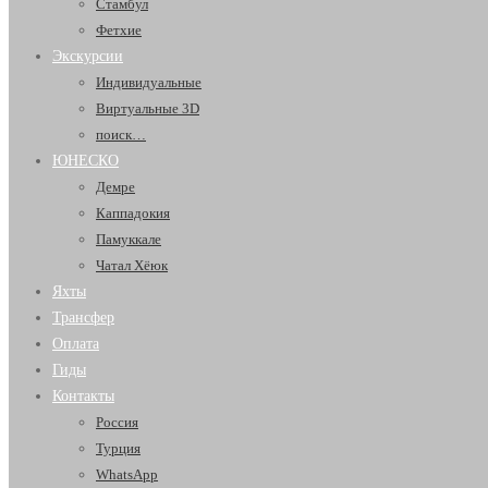
Стамбул
Фетхие
Экскурсии
Индивидуальные
Виртуальные 3D
поиск…
ЮНЕСКО
Демре
Каппадокия
Памуккале
Чатал Хёюк
Яхты
Трансфер
Оплата
Гиды
Контакты
Россия
Турция
WhatsApp