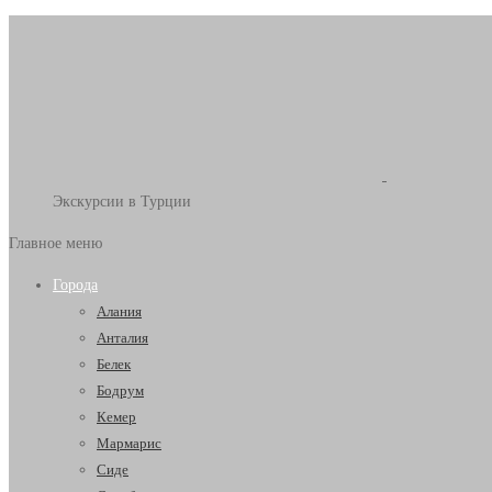
Экскурсии в Турции
Главное меню
Города
Алания
Анталия
Белек
Бодрум
Кемер
Мармарис
Сиде