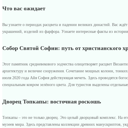
Что вас ожидает
Вы узнаете о периодах расцвета и падении великих династий. Вас ждё
украшений, изделий из фарфора. Узнаете интересные факты из истории
Собор Святой Софии: путь от христианского х
Этот памятник средневекового зодчества олицетворяет расцвет Визант
архитектуру и величие сооружения. Сочетание мощных колонн, тонких 
июля 2020 года Айя София действующая мечеть. Здесь проводятся бого
специальным ковром зелёного цвета. Для туристов выделены отдельные 
Дворец Топкапы: восточная роскошь
Топкапы – это не только дворец. Это целый дворцовый комплекс. На ег
музеев мира. Здесь представлены коллекции древних манускриптов, ук