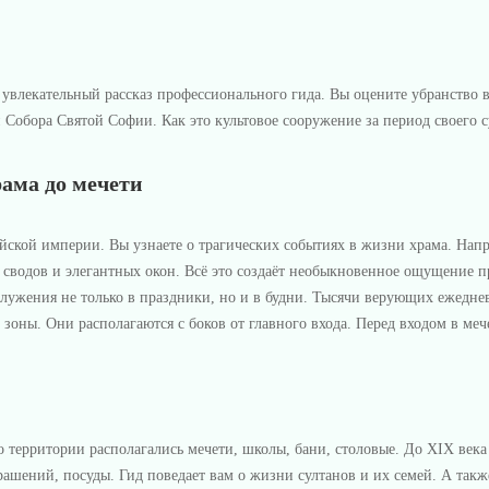
т увлекательный рассказ профессионального гида. Вы оцените убранств
 Собора Святой Софии. Как это культовое сооружение за период своего
рама до мечети
ийской империи. Вы узнаете о трагических событиях в жизни храма. Нап
сводов и элегантных окон. Всё это создаёт необыкновенное ощущение пр
служения не только в праздники, но и в будни. Тысячи верующих ежедне
зоны. Они располагаются с боков от главного входа. Перед входом в меч
о территории располагались мечети, школы, бани, столовые. До XIX века
рашений, посуды. Гид поведает вам о жизни султанов и их семей. А так