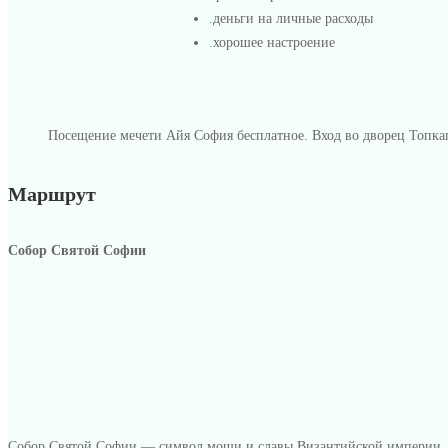
.
деньги на личные расходы
.
хорошее настроение
Посещение мечети Айя София бесплатное. Вход во дворец Топкап
Маршрут
Собор Святой Софии
Собор Святой Софии — символ мощи и славы Византийской империи. Вы