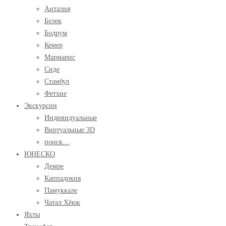
Анталия
Белек
Бодрум
Кемер
Мармарис
Сиде
Стамбул
Фетхие
Экскурсии
Индивидуальные
Виртуальные 3D
поиск…
ЮНЕСКО
Демре
Каппадокия
Памуккале
Чатал Хёюк
Яхты