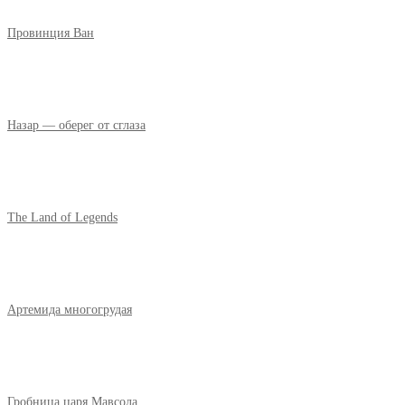
Провинция Ван
Назар — оберег от сглаза
The Land of Legends
Артемида многогрудая
Гробница царя Мавсола