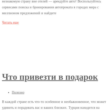
незнакомую страну вне отелей — арендуйте авто! Воспользуйтесь
сервисами поиска и бронирования автопроката в городах мира с
миллионом предложений и найдите
возможно
Читать еще
вам
будет
интересно
2018-
04-
05T01:23:22+03:00
Полезно
Что привезти в подарок
14.03.2018
Полезно
В каждой стране есть что-то особенное и необыкновенное, что может
удивить и порадовать вас и ваших близких. Турция находится на