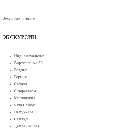
Восточная Турция
ЭКСКУРСИИ
Индивидуальные
Виртуальные 3D
Водные
Горные
Сафари
С перелётом
Каппадокия
Чатал Хёюк
Памуккале
Стамбул
Демре (Мира)