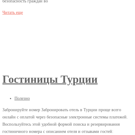
безопасность граждан во
возможно
Читать еще
вам
будет
интересно
2018-
04-
06T03:09:03+03:00
Полезно
Гостиницы Турции
06.04.2018
Полезно
Забронируйте номер Забронировать отель в Турции проще всего
онлайн с оплатой через безопасные электронные системы платежей.
Гостиницы
Воспользуйтесь этой удобной формой поиска и резервирования
Турции
гостиничного номера с описанием отеля и отзывами гостей: