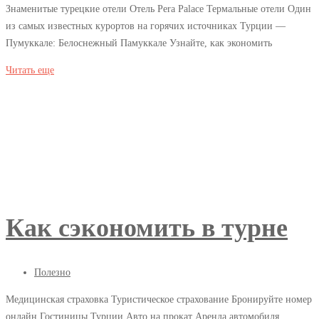
Знаменитые турецкие отели Отель Pera Palace Термальные отели Один
из самых известных курортов на горячих источниках Турции —
Пумуккале: Белоснежный Памуккале Узнайте, как экономить
возможно
Читать еще
вам
будет
интересно
2018-
04-
06T03:04:59+03:00
Полезно
Как сэкономить в турне
06.04.2018
Полезно
Медицинская страховка Туристическое страхование Бронируйте номер
онлайн Гостиницы Турции Авто на прокат Аренда автомобиля