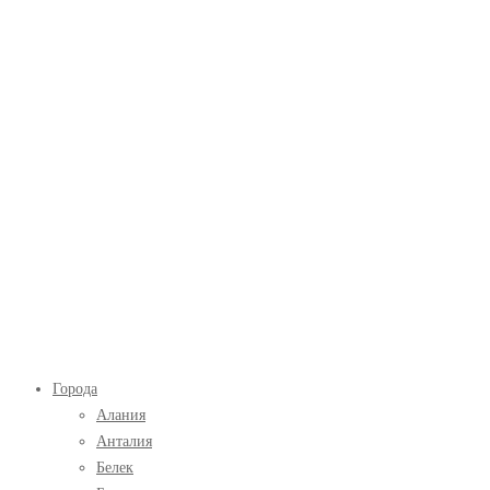
Экскурсии
Главное
Города
в
меню
Алания
Турции
Анталия
Белек