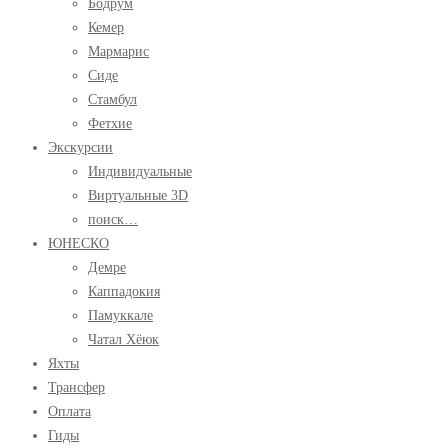
Бодрум
Кемер
Мармарис
Сиде
Стамбул
Фетхие
Экскурсии
Индивидуальные
Виртуальные 3D
поиск…
ЮНЕСКО
Демре
Каппадокия
Памуккале
Чатал Хёюк
Яхты
Трансфер
Оплата
Гиды