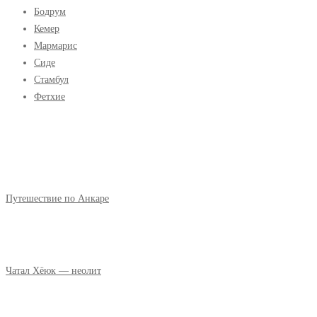
Бодрум
Кемер
Мармарис
Сиде
Стамбул
Фетхие
Путешествие по Анкаре
Чатал Хёюк — неолит