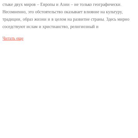
Что
стыке двух миров – Европы и Азии – не только географически.
привезти
Несомненно, это обстоятельство оказывает влияние на культуру,
традиции, образ жизни и в целом на развитие страны. Здесь мирно
в
соседствуют ислам и христианство, религиозный и
подарок
возможно
Читать еще
вам
будет
интересно
2018-
03-
14T10:54:53+03:00
Полезно