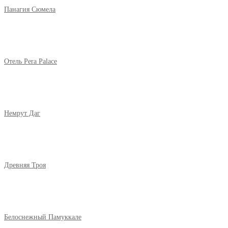
Панагия Сюмела
Отель Pera Palace
Немрут Даг
Древняя Троя
Белоснежный Памуккале