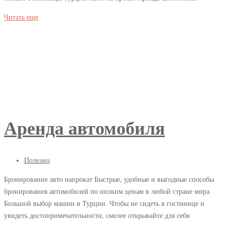
Как
возможно
Читать еще
сэкономить
вам
будет
в
интересно
турне
Аренда автомобиля
05.04.2018
Полезно
Бронирование авто напрокат Быстрые, удобные и выгодные способы
2018-
бронирования автомобилей по низким ценам в любой стране мира.
Аренда
04-
Большой выбор машин в Турции. Чтобы не сидеть в гостинице и
06T03:03:33+03:00
автомобиля
увидеть достопримечательности, смелее открывайте для себя
Полезно