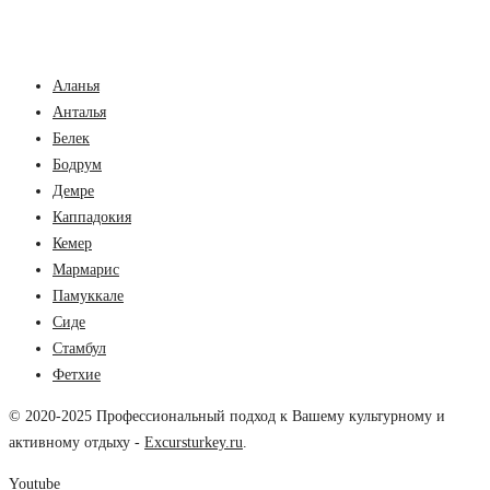
Аланья
Анталья
Белек
Бодрум
Демре
Каппадокия
Кемер
Мармарис
Памуккале
Сиде
Стамбул
Фетхие
© 2020-2025 Профессиональный подход к Вашему культурному и
активному отдыху -
Excursturkey.ru
.
Youtube