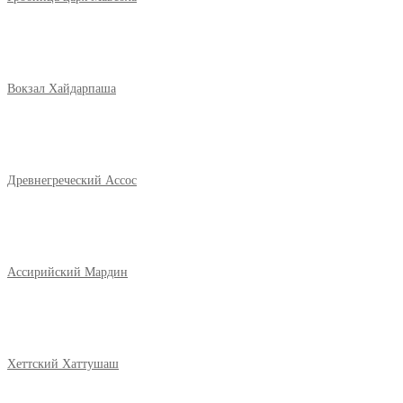
Вокзал Хайдарпаша
Древнегреческий Ассос
Ассирийский Мардин
Хеттский Хаттушаш