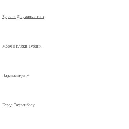
Бурса и Джумалыкызык
Моря и пляжи Турции
Парапланеризм
Город Сафранболу